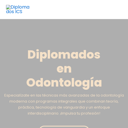
Ir
Mai
al
Men
contenido
Diplomados
en
Odontología
Especialízate en las técnicas más avanzadas de la odontología
moderna con programas integrales que combinan teoría,
práctica, tecnología de vanguardia y un enfoque
interdisciplinario. ¡Impulsa tu profesión!